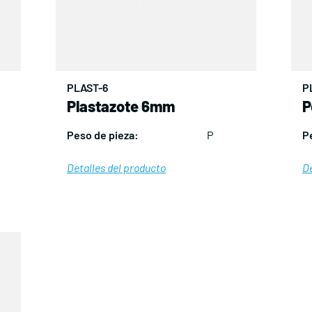
PLAST-6
P
Plastazote 6mm
P
Peso de pieza:
P
P
Detalles del producto
De