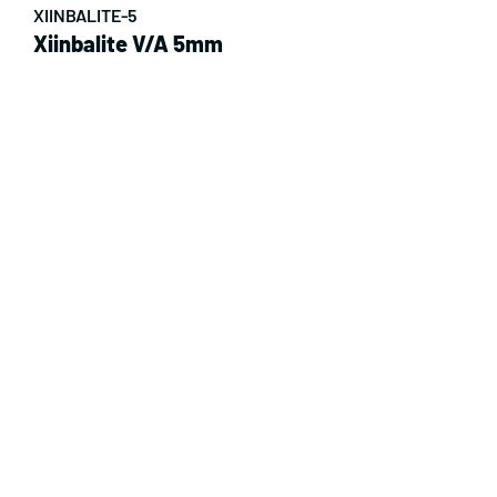
XIINBALITE-5
Xiinbalite V/A 5mm
Peso de pieza:
P
Detalles del producto
PLAST-3
Plastazote 3mm