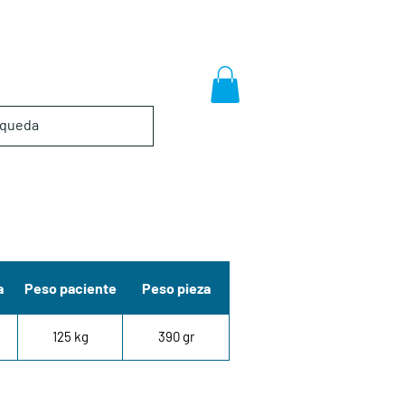
a
Peso paciente
Peso pieza
125 kg
390 gr