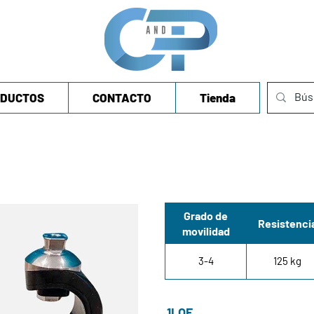
DUCTOS
CONTACTO
Tienda
Grado de
Resistenci
movilidad
3-4
125 kg
1LOF