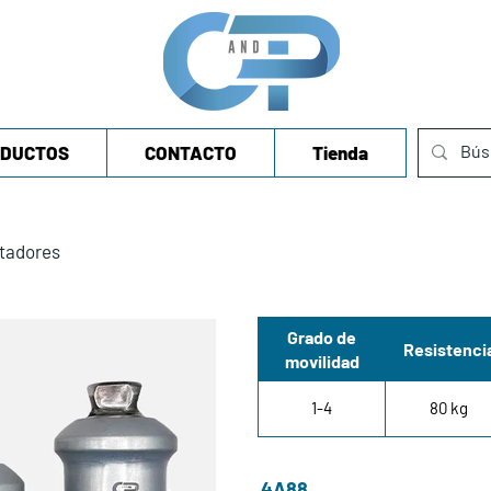
DUCTOS
CONTACTO
Tienda
tadores
Grado de
Resistenci
movilidad
1-4
80 kg
4A88