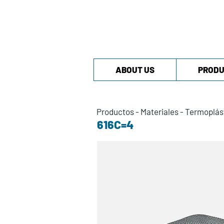
ABOUT US
PRODU
Productos
-
Materiales
-
Termoplás
616C=4