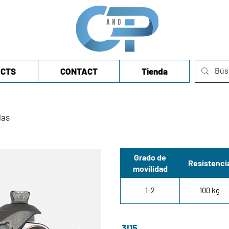
CTS
CONTACT
Tienda
las
Grado de
Resistenci
movilidad
1-2
100 kg
3I15