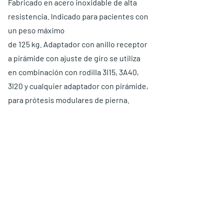
Fabricado en acero inoxidable de alta
resistencia. Indicado para pacientes con
un peso máximo
de 125 kg. Adaptador con anillo receptor
a pirámide con ajuste de giro se utiliza
en combinación con rodilla 3I15, 3A40,
3I20 y cualquier adaptador con pirámide,
para prótesis modulares de pierna.
ABOUT US
Choose O and P
Advantages
Warranty
Proposal