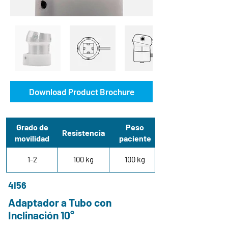
Download Product Brochure
Grado de
Peso
Resistencia
movilidad
paciente
1-2
100 kg
100 kg
4I56
Adaptador a Tubo con
Inclinación 10°