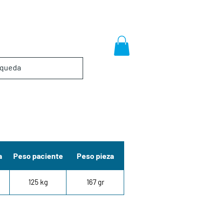
a
Peso paciente
Peso pieza
125 kg
167 gr