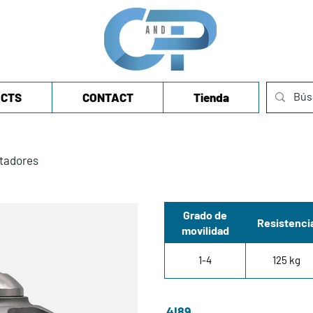
CTS
CONTACT
Tienda
tadores
Grado de
Resistenci
movilidad
1-4
125 kg
4I89