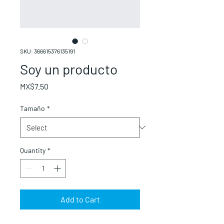
SKU: 366615376135191
Soy un producto
Price
MX$7.50
Tamaño
*
Quantity
*
Add to Cart